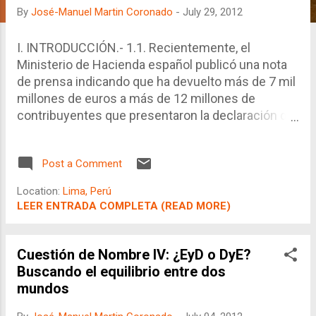
By
José-Manuel Martin Coronado
-
July 29, 2012
I. INTRODUCCIÓN.- 1.1. Recientemente, el
Ministerio de Hacienda español publicó una nota
de prensa indicando que ha devuelto más de 7 mil
millones de euros a más de 12 millones de
contribuyentes que presentaron la declaración de
impuestos para el año 2011. 1.2. Dicha devolución
equivale a 583 euros por contribuyentes, lo cual
Post a Comment
significa que la Administración Tributaria, a través
de sus agentes de retención u otros, se había
Location:
Lima, Perú
excedido en la recaudación. ¿Por qué ocurre esto?
LEER ENTRADA COMPLETA (READ MORE)
¿Puede darse el lujo el Gobierno Español de
devolver semejante importe de dinero? ¿Cuál es la
lógica u objetivo detrás de este tipo de
Cuestión de Nombre IV: ¿EyD o DyE?
actividades de la Administración Tributaria. 1.3. A
Buscando el equilibrio entre dos
pesar que el sistema tributario español tiene
mundos
particularidades que lo distinguen del sistema