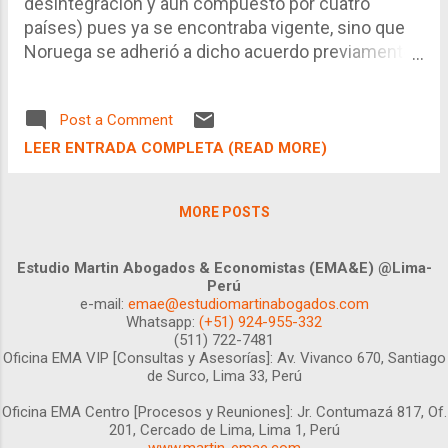
desintegración y aún compuesto por cuatro
no se corrigen: 1) Se siguen llamando eficiente o
países) pues ya se encontraba vigente, sino que
ineficiente a "todo lo que se mueve". 2) Se sigue
Noruega se adherió a dicho acuerdo previamente
confundiendo análisis económico del derecho
suscrito, por lo que ahora también tiene efectos
con "d...
en las relaciones comerciales Perú - Noruega. De
Post a Comment
otro lado, el 27 de junio, los respectivos poderes
ejecutivos de la Unión Europea (La Comisión) y del
LEER ENTRADA COMPLETA (READ MORE)
Perú (representado el Ministerio de Comercio
Exterior y Turismo) suscribieron el TLC UE - Perú,
MORE POSTS
negociado conjuntamente con Colombia, en cuyo
camino quedó desligado Ecuador. "TLC por aquí,
TLC por allá", definitivamente en un período de
Estudio Martin Abogados & Economistas (EMA&E) @Lima-
Perú
expansión internacional y de incremento de la
e-mail:
emae@estudiomartinabogados.com
demanda por productos importados de
Whatsapp:
(+51) 924-955-332
Latinoamerica o Asia, el impacto de la suscripción
(511) 722-7481
Oficina EMA VIP [Consultas y Asesorías]:
Av. Vivanco 670, Santiago
era notable. No obstante, en períodos de crisis
de Surco, Lima 33, Perú
internacional, y caída drástica de la demanda, en
particular de la absorción provenientes de los
Oficina EMA Centro [Procesos y Reuniones]:
Jr. Contumazá 817, Of.
201, Cercado de Lima, Lima 1, Perú
"clientes" países desar...
www.martin-emae.com