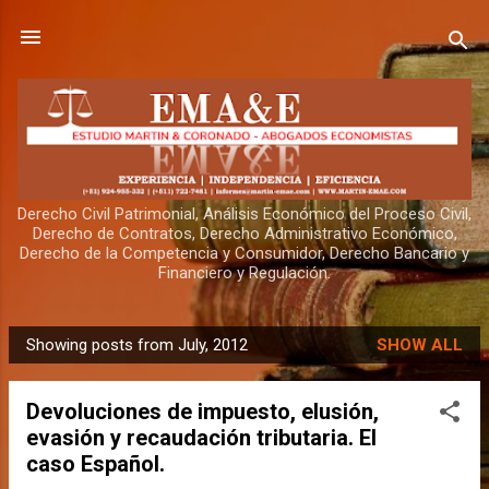
Skip to main content
Derecho Civil Patrimonial, Análisis Económico del Proceso Civil,
Derecho de Contratos, Derecho Administrativo Económico,
Derecho de la Competencia y Consumidor, Derecho Bancario y
Financiero y Regulación.
Showing posts from July, 2012
SHOW ALL
P
o
Devoluciones de impuesto, elusión,
s
evasión y recaudación tributaria. El
t
caso Español.
s