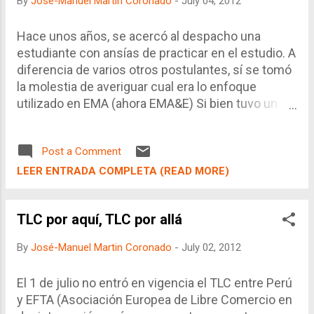
By
José-Manuel Martin Coronado
-
July 04, 2012
peruano, algunos aspectos se encuentran
vigentes o lo serán en un futuro próximo, por lo
que es posible utilizarlo como referencia para
Hace unos años, se acercó al despacho una
explicar este fenómeno. A continuación se
estudiante con ansías de practicar en el estudio. A
realizará una explicación simplificada. II. LAS
diferencia de varios otros postulantes, sí se tomó
RETENCIO...
la molestia de averiguar cual era lo enfoque
utilizado en EMA (ahora EMA&E) Si bien tuvo un
alto puntaje en ímpetu, argumentación y
conocimientos, no dejo de recordar que llamó al
Post a Comment
enfoque económico del Derecho, "una moda" y
como tal destinado a una excitante pero
LEER ENTRADA COMPLETA (READ MORE)
superficial y corta vida. El problema es que hay
algo cierto en su afirmación. Esta segunda etapa
TLC por aquí, TLC por allá
del enfoque económico del Derecho en el Perú se
encuentra marcada por los jóvenes estudiantes
By
José-Manuel Martin Coronado
-
July 02, 2012
que han captado las "enseñanzas" de la primera
generación de los ponentes sobre el tema, y que
El 1 de julio no entró en vigencia el TLC entre Perú
con mucha excitación desean descubrir y saber
y EFTA (Asociación Europea de Libre Comercio en
más allá. Sin embargo, los pecados capitales aún