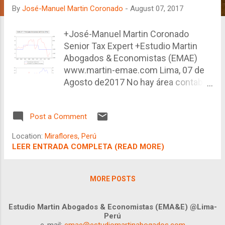
By
José-Manuel Martin Coronado
-
August 07, 2017
+José-Manuel Martin Coronado
Senior Tax Expert +Estudio Martin
Abogados & Economistas (EMAE)
www.martin-emae.com Lima, 07 de
Agosto de2017 No hay área contable
que no haya visto sobrecargada su
labor debido a la implementación del
Post a Comment
sistema de detracciones, como parte
del SPOT. Empero, es una obligación
Location:
Miraflores, Perú
tributaria, sujeta a sanción, por lo que
LEER ENTRADA COMPLETA (READ MORE)
no hay mucho margen de maniobra,
aparentemente. Cabe recordar que el
sistema de detracciones tiene más
MORE POSTS
de 10 años y, curiosamente, el
promotor original puede decirse que
Estudio Martin Abogados & Economistas (EMA&E) @Lima-
fue el Presidente actual, en ese
Perú
e-mail:
emae@estudiomartinabogados.com