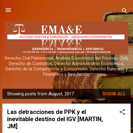
Skip to main content
Derecho Civil Patrimonial, Análisis Económico del Proceso Civil,
Derecho de Contratos, Derecho Administrativo Económico,
Derecho de la Competencia y Consumidor, Derecho Bancario y
Financiero y Regulación.
Showing posts from August, 2017
SHOW ALL
P
o
Las detracciones de PPK y el
s
inevitable destino del IGV [MARTIN,
t
JM]
s