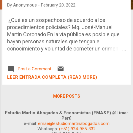
By
Anonymous
-
February 20, 2022
¿Qué es un sospechoso de acuerdo a los
procedimientos policiales? Mg. José-Manuel
Martin Coronado En la vía pública es posible que
hayan personas naturales que tengan el
conocimiento y voluntad de cometer un crimen o
haberlo cometido recientemente. Por su parte, la
Policía tiene la finalidad de salvaguardar el orden
Post a Comment
público, así como combatir el crimen de manera
preventiva o realizar las indagaciones para captura
LEER ENTRADA COMPLETA (READ MORE)
a los sujetos activos.
MORE POSTS
Estudio Martin Abogados & Economistas (EMA&E) @Lima-
Perú
e-mail:
emae@estudiomartinabogados.com
Whatsapp:
(+51) 924-955-332