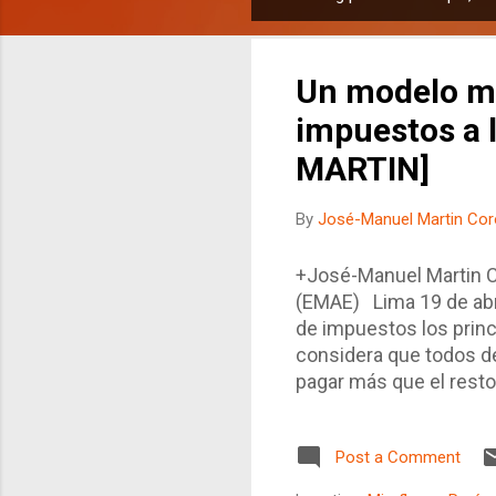
P
o
s
Un modelo mu
t
s
impuestos a l
MARTIN]
By
José-Manuel Martin Co
+José-Manuel Martin 
(EMAE) Lima 19 de abri
de impuestos los princ
considera que todos de
pagar más que el resto
Australia , han afirma
económicamente incorre
Post a Comment
eso? Para ello, se plan
la que dicen algunos ec