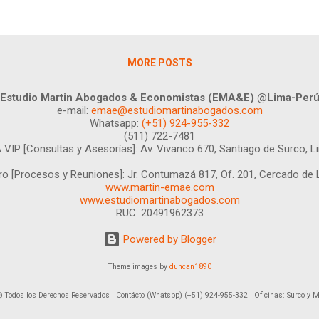
 análisis son muy importantes al momento de arg...
MORE POSTS
Estudio Martin Abogados & Economistas (EMA&E) @Lima-Per
e-mail:
emae@estudiomartinabogados.com
Whatsapp:
(+51) 924-955-332
(511) 722-7481
 VIP [Consultas y Asesorías]:
Av. Vivanco 670, Santiago de Surco, L
ro [Procesos y Reuniones]:
Jr. Contumazá 817, Of. 201, Cercado de 
www.martin-emae.com
www.estudiomartinabogados.com
RUC: 20491962373
Powered by Blogger
Theme images by
duncan1890
Todos los Derechos Reservados | Contácto (Whatspp) (+51) 924-955-332 | Oficinas: Surco y Mi