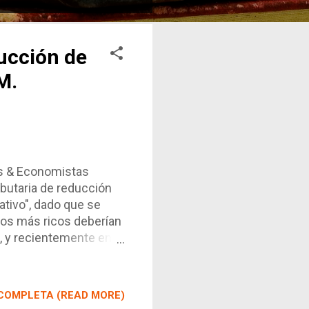
ucción de
M.
s & Economistas
ibutaria de reducción
ativo", dado que se
 los más ricos deberían
, y recientemente en
ino que además
ponsable. ¿Es correcto
 es la lógica opuesta a
COMPLETA (READ MORE)
ación y los puntos de