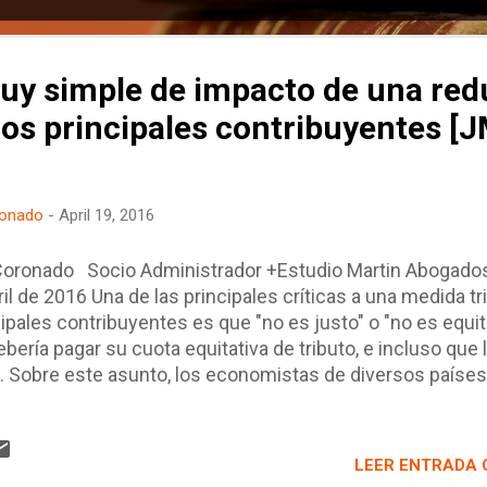
y simple de impacto de una red
os principales contribuyentes [J
ronado
-
April 19, 2016
Coronado Socio Administrador +Estudio Martin Abogado
l de 2016 Una de las principales críticas a una medida tr
ipales contribuyentes es que "no es justo" o "no es equit
bería pagar su cuota equitativa de tributo, e incluso que
. Sobre este asunto, los economistas de diversos países
do que efectivamente dicha decisión no sólo es injusta s
cta, contraproducente, sin sentido y fiscalmente irres
teará un modelo (muy) simple para tratar de entender cuál
LEER ENTRADA 
onomistas, dado que al igual que el Derecho, la interpret