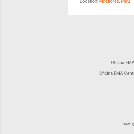
Location:
Miraflores, Perú
partida del esquema de
Oficina EMA
Oficina EMA Cent
EMAE @ 