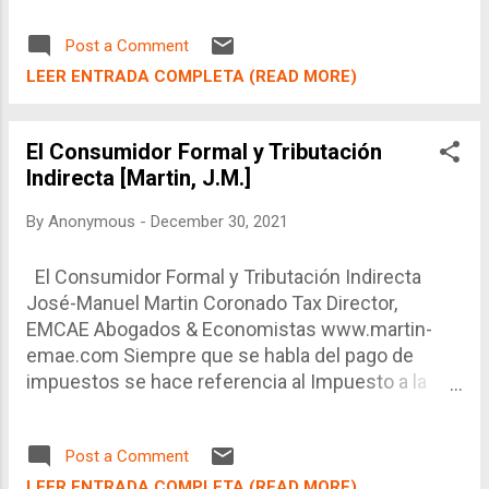
Policía tiene la finalidad de salvaguardar el orden
Post a Comment
público, así como combatir el crimen de manera
preventiva o realizar las indagaciones para captura
LEER ENTRADA COMPLETA (READ MORE)
a los sujetos activos.
El Consumidor Formal y Tributación
Indirecta [Martin, J.M.]
By
Anonymous
-
December 30, 2021
El Consumidor Formal y Tributación Indirecta
José-Manuel Martin Coronado Tax Director,
EMCAE Abogados & Economistas www.martin-
emae.com Siempre que se habla del pago de
impuestos se hace referencia al Impuesto a la
Renta, tanto a nivel personal como empresarial. Es
decir que un porcentaje de las rentas netas
Post a Comment
(utilidades o ingreso bruto) sirve como una
contribución justa de dicha persona hacia el
LEER ENTRADA COMPLETA (READ MORE)