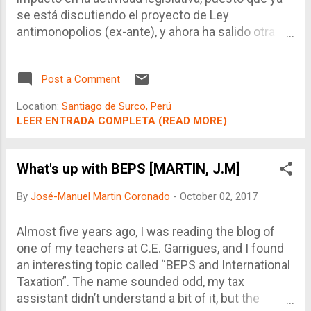
se está discutiendo el proyecto de Ley
antimonopolios (ex-ante), y ahora ha salido otra
propuesta de regular los inventarios de
medicamente genéricos en el mercado de
Post a Comment
farmacías. La regulación económica es un arma
de doble filo, puesto que cuando se realiza
Location:
Santiago de Surco, Perú
apresuradamente o con fines extra-económicos,
LEER ENTRADA COMPLETA (READ MORE)
puede generar consecuencias no intencionadas,
pero más negativas que las que quiere prevenir o
atenuar. Una de las herramientas más delicadas
What's up with BEPS [MARTIN, J.M]
es la regulación de inventarios.
By
José-Manuel Martin Coronado
-
October 02, 2017
Almost five years ago, I was reading the blog of
one of my teachers at C.E. Garrigues, and I found
an interesting topic called “BEPS and International
Taxation”. The name sounded odd, my tax
assistant didn’t understand a bit of it, but the