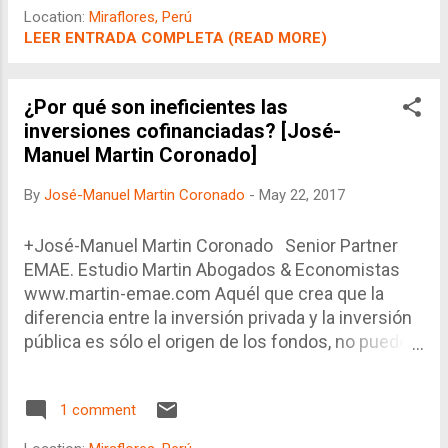
un representante legal residente en Perú. Otra
Location:
Miraflores, Perú
opción parecida es que el o los socios extranjero
LEER ENTRADA COMPLETA (READ MORE)
no sean personas naturales sino personas
jurídicas. Y dado que la información que solicitan
las entidades públicas no necesariamente llega a
¿Por qué son ineficientes las
declarar los "socios de los socios" de la empresa
inversiones cofinanciadas? [José-
inversora, estas se presumen extranjeras.
Manuel Martin Coronado]
By
José-Manuel Martin Coronado
-
May 22, 2017
+José-Manuel Martin Coronado Senior Partner
EMAE. Estudio Martin Abogados & Economistas
www.martin-emae.com Aquél que crea que la
diferencia entre la inversión privada y la inversión
pública es sólo el origen de los fondos, no puede
entender las complejidades de la interacción y
comportamientos del estado y el Sector Privado.
1 comment
En otras palabras, las inversiones cofinanciadas
no son simplemente inversiones x% financiadas