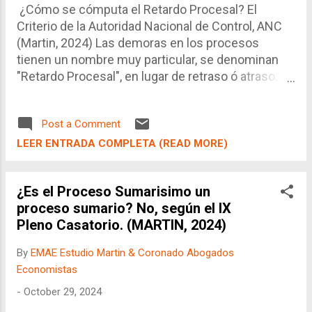
¿Cómo se cómputa el Retardo Procesal? El
Criterio de la Autoridad Nacional de Control, ANC
(Martin, 2024) Las demoras en los procesos
tienen un nombre muy particular, se denominan
"Retardo Procesal", en lugar de retraso ó atraso. Si
bien el Código Procesal Civil (CPC) utiliza el
término atraso, para efecto del procedimiento
Post a Comment
disciplinario de los jueces y personal judicial, la
ANC ha preferido utilizar el término retardo, en
LEER ENTRADA COMPLETA (READ MORE)
concordancia con la Ley Orgánica del Poder
Judicial (LOPJ) y la Ley de la Carrera Judicial (LCJ)
¿Es el Proceso Sumarisimo un
.
proceso sumario? No, según el IX
Pleno Casatorio. (MARTIN, 2024)
By
EMAE Estudio Martin & Coronado Abogados
Economistas
-
October 29, 2024