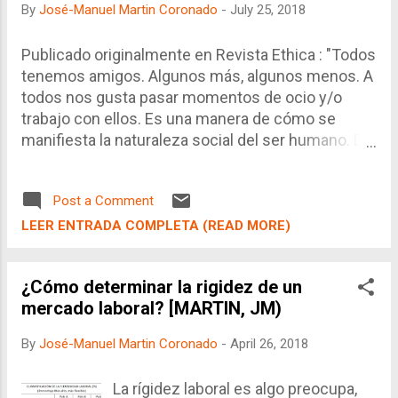
By
José-Manuel Martin Coronado
-
July 25, 2018
Publicado originalmente en Revista Ethica : "Todos
tenemos amigos. Algunos más, algunos menos. A
todos nos gusta pasar momentos de ocio y/o
trabajo con ellos. Es una manera de cómo se
manifiesta la naturaleza social del ser humano. De
ello, es natural que se conformen grupos o
círculos de amigos, donde se realizarán
Post a Comment
actividades distintas, pero complementarias, a las
actividades de la esfera personal o estrictamente
LEER ENTRADA COMPLETA (READ MORE)
familiar. Así mismo, también es propio que los
grupos sean dinámicos, es decir, que en el camino
¿Cómo determinar la rigidez de un
se vayan incorporando nuevos amigos, se vayan a
mercado laboral? [MARTIN, JM)
alejando otros o bien los grupos de amigos se
fusionen o se escindan en dos o más grupos. Al
By
José-Manuel Martin Coronado
-
April 26, 2018
respecto, el elemento que une al grupo es un
denominador común, ya sea un centro educativo,
La rígidez laboral es algo preocupa,
un área geográfica, una cercanía familiar, una