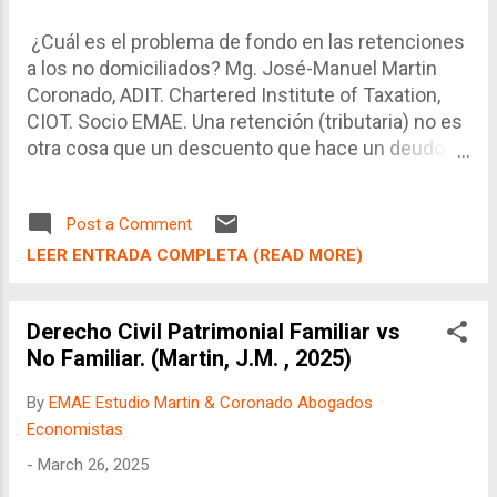
realizar actos jurídicos y/o iniciar procedimientos
administrativos, ya que el resultado puede ser
¿Cuál es el problema de fondo en las retenciones
evidente desfavorable....
a los no domiciliados? Mg. José-Manuel Martin
Coronado, ADIT. Chartered Institute of Taxation,
CIOT. Socio EMAE. Una retención (tributaria) no es
otra cosa que un descuento que hace un deudor
(cliente) a su acreedor (proveedor), por que la
Norma Tributaria asume que este importe es
Post a Comment
equilvante al impuesto a la renta que el acreedor
tendría que pagar. Así, en lugar de esperar que el
LEER ENTRADA COMPLETA (READ MORE)
acreedor lo declare, mejor de una vez se
descuenta y paga directamente a la
Derecho Civil Patrimonial Familiar vs
Administración Tributaria, y que el proveedor
No Familiar. (Martin, J.M. , 2025)
venga a regularizar si realmente hubo o no un
pago en exceso. Esta figura no sólo se aplica
By
EMAE Estudio Martin & Coronado Abogados
entre contribuyentes "peruanos" (en adelante,
Economistas
domiciliados), sino también cuando un domiciliado
-
March 26, 2025
(cliente) contrata con un proveedor "extranjero"
(en adelante, no domiciliado). No obstante, la idea