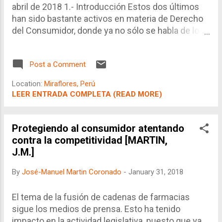
abril de 2018 1.- Introducción Estos dos últimos
han sido bastante activos en materia de Derecho
del Consumidor, donde ya no sólo se habla de los
típicos casos de abuso de los proveedores de
servicios financieros, sino ahora de diversos
Post a Comment
proveedores de consumo masivo, más cercanos
a la comprensión de la opinión pública y los
Location:
Miraflores, Perú
medios de comunicación. En efecto, ahora se
LEER ENTRADA COMPLETA (READ MORE)
habla ya de arbitraje de consumo, de redes de
alerta de productos que podría atentar contra el
consumidor, cuestionamientos respecto a
Protegiendo al consumidor atentando
presunto especulación la política empresarial de
contra la competitividad [MARTIN,
producción o distribución de productos (Caso
J.M.]
Panini), la mediación municipal para la solución de
By
José-Manuel Martin Coronado
-
January 31, 2018
conflicto consumidor-proveedor, incumplimiento
de derechos del consumidor en semana santa (Ej.
Servicio de Transporte), proyecto para que los
El tema de la fusión de cadenas de farmacias
consumidores reciban hasta el 20% de las multas
sigue los medios de prensa. Esto ha tenido
aplicadas a los proveedores (con las consecuen...
impacto en la actividad legislativa, puesto que ya