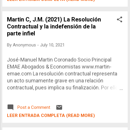
Tesoro Público; lo cual a su vez ayudará a la
redistribución de la riqueza hacia los más pobres
Martin C, J.M. (2021) La Resolución
y/o el financiamiento de la actividad estatal para la
Contractual y la indefensión de la
prestación de bienes y servicios públicos.
parte infiel
By
Anonymous
-
July 10, 2021
José-Manuel Martin Coronado Socio Principal
EMAE Abogados & Economistas www.martin-
emae.com La resolución contractual representa
un acto sumamente grave en una relación
contractual, pues implica su finalización. Por ello,
se debe tener mucho cuidado en el proceso de
aplicación de esta institución a cargo de la parte
Post a Comment
ofendida o infiel. Al respecto existen dos
regímenes distintos, en los artículos 1429° del
LEER ENTRADA COMPLETA (READ MORE)
Código Civil, los cuales son distintos en esencia:
La resolución por incumplimiento y la resolución