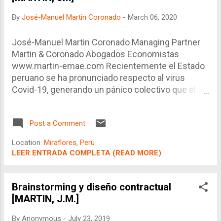
a la Constitución o no. En caso que
By
José-Manuel Martin Coronado
-
March 06, 2020
no lo sea, ésta es declarada
inconstitucional. Como es de saber,
José-Manuel Martin Coronado Managing Partner
las políticas económicas planteadas
Martin & Coronado Abogados Economistas
por los economistas, sólo pueden
www.martin-emae.com Recientemente el Estado
ver la luz a través de normas, siendo
peruano se ha pronunciado respecto al virus
las más importantes, aquellas con
Covid-19, generando un pánico colectivo que él
rango de Ley. Esto las hace
mismo intenta atenuar. La pregunta salta a la luz:
susceptibles de ser evaluadas bajo
¿Por qué no se pudo prevenir esta situación
este criterio de constitucional. No
Post a Comment
considerando el crecimiento lineal de las muertes
obstante, no sólo son los
observadas en el mundo? ¿Que ha hecho al
economistas quienes proponen
Location:
Miraflores, Perú
respecto una vez realizado el anuncio?
normas cuyo objetivo es económico,
LEER ENTRADA COMPLETA (READ MORE)
sino también los políticos.
Brainstorming y diseño contractual
[MARTIN, J.M.]
By
Anonymous
-
July 23, 2019