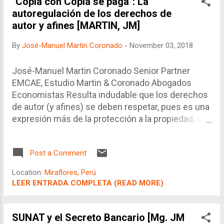
"Copia con Copia se paga": La
autoregulación de los derechos de
autor y afines [MARTIN, JM]
By
José-Manuel Martin Coronado
-
November 03, 2018
José-Manuel Martin Coronado Senior Partner
EMCAE, Estudio Martin & Coronado Abogados
Economistas Resulta indudable que los derechos
de autor (y afines) se deben respetar, pues es una
expresión más de la protección a la propiedad, que
rige en el derecho internacional y en el derecho
constitucional económico comparado. Sin
Post a Comment
embargo, este sistema se vislumbra un poco
lento y poco indemnizatorio de los hechos
Location:
Miraflores, Perú
económicos acontecidos como consecuencia de
LEER ENTRADA COMPLETA (READ MORE)
una copia sin autorización.
SUNAT y el Secreto Bancario [Mg. JM