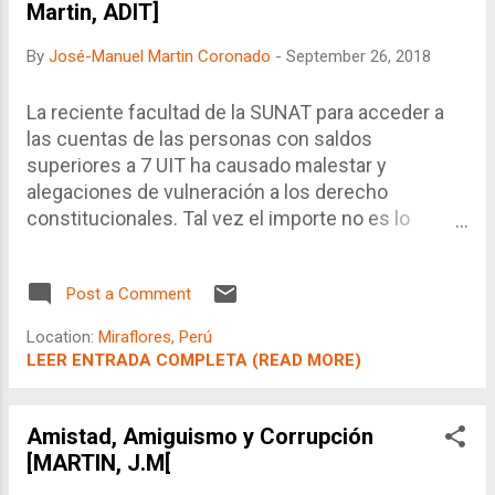
Martin, ADIT]
By
José-Manuel Martin Coronado
-
September 26, 2018
La reciente facultad de la SUNAT para acceder a
las cuentas de las personas con saldos
superiores a 7 UIT ha causado malestar y
alegaciones de vulneración a los derecho
constitucionales. Tal vez el importe no es lo
suficientemente alto (debió haber sido 10 UITs),
más importante que los saldos son las
Post a Comment
operaciones en sí mismas, sobre todo si son
irregulares dentro del historial del banco. Estos
Location:
Miraflores, Perú
saben qué operaciones son irregulares y por lo
LEER ENTRADA COMPLETA (READ MORE)
tanto éstas deberían ser reportadas a SUNAT y
luego ésta podría hacer un filtro.
Amistad, Amiguismo y Corrupción
[MARTIN, J.M[