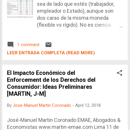
sea de lado que estés (trabajador,
forma de pensar, un objetivo en común, una
empleador o Estado), aunque son
adhesión o fanatismo (en el buen sentido) a un
dos caras de la misma moneda
ídolo, entre otros. Y en eso los jueces y fiscales
(flexible vs rígido). No es ciencia
no parecen ser distintos, pues al igual que todo
exacta afirmar que si estás del lado
ser h...
del empleador considerarás que es
1 comment
demasiado rígido mientras que si
estás por el lado del trabajador
LEER ENTRADA COMPLETA (READ MORE)
pensarás que es demasiado flexible.
Y si estás en el Estado, pues tu
El Impacto Económico del
conclusión será la más conveniente
Enforcement de los Derechos del
en el tiempo y espacio en el que te
Consumidor: Ideas Preliminares
encuentres.
[MARTIN, J-M]
By
José-Manuel Martin Coronado
-
April 12, 2018
José-Manuel Martin Coronado EMAE, Abogados &
Economistas www.martin-emae.com Lima 11 de