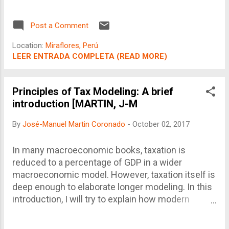
content was astonishing. Quickly enough, I hurried
up to explain that new view of world taxation on a
Post a Comment
Tax Conference organized by the Universidad
Federico Villarreal in Lima, Peru. It was a very
Location:
Miraflores, Perú
enlightening experience, as I had another of my
LEER ENTRADA COMPLETA (READ MORE)
tax teachers on one side of the table and a Tax
Administration office on the other, during the
presentation. Both were very interested on what I
Principles of Tax Modeling: A brief
had to say. Thus, thanks to my postgraduate
introduction [MARTIN, J-M
teacher, I was perhaps one of the first to talk about
By
José-Manuel Martin Coronado
-
October 02, 2017
BEPS in Peru, right almost when it started. But,
what is BEPS? What’s up with that topic? Let’s go
back in time. <<< Read More >> +José-Manuel
In many macroeconomic books, taxation is
Martin Coronado Lima, 21 de setiembre de 2017
reduced to a percentage of GDP in a wider
macroeconomic model. However, taxation itself is
deep enough to elaborate longer modeling. In this
introduction, I will try to explain how modern
taxation works and how economists should face
tax issues before applying any recommendation