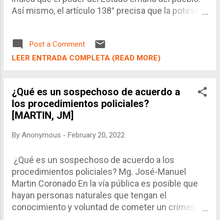
ministros” . Como es de conocimiento ge...
Así mismo, el artículo 138° precisa que la potestad
de administrar justicia también emana del pueblo.
Post a Comment
LEER ENTRADA COMPLETA (READ MORE)
¿Qué es un sospechoso de acuerdo a
los procedimientos policiales?
[MARTIN, JM]
By
Anonymous
-
February 20, 2022
¿Qué es un sospechoso de acuerdo a los
procedimientos policiales? Mg. José-Manuel
Martin Coronado En la vía pública es posible que
hayan personas naturales que tengan el
conocimiento y voluntad de cometer un crimen o
haberlo cometido recientemente. Por su parte, la