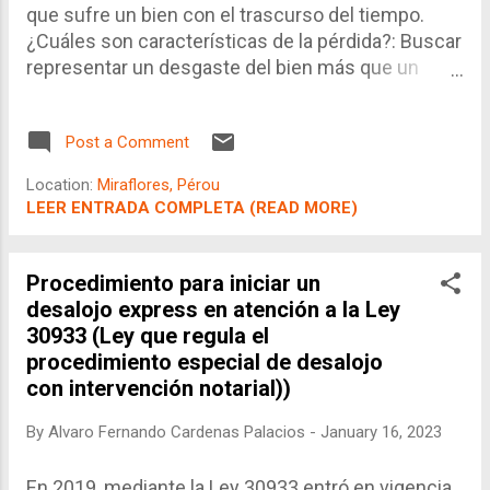
que sufre un bien con el trascurso del tiempo.
¿Cuáles son características de la pérdida?: Buscar
representar un desgaste del bien más que un
menor valor de mercado ó un desgaste real. No
es lo mismo que los costos de mantenimiento y/o
Post a Comment
reparaciones que pueda requerir el bien. Dicha
pérdida tiene un efecto contable y un efecto
Location:
Miraflores, Pérou
tributario en la forma de gasto (deducible de la
LEER ENTRADA COMPLETA (READ MORE)
renta). No es una pérdida monetaria en sí misma.
Procedimiento para iniciar un
desalojo express en atención a la Ley
30933 (Ley que regula el
procedimiento especial de desalojo
con intervención notarial))
By
Alvaro Fernando Cardenas Palacios
-
January 16, 2023
En 2019, mediante la Ley 30933 entró en vigencia