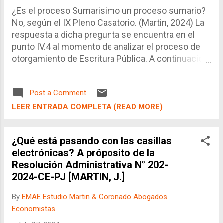
¿Es el proceso Sumarisimo un proceso sumario?
No, según el IX Pleno Casatorio. (Martin, 2024) La
respuesta a dicha pregunta se encuentra en el
punto IV.4 al momento de analizar el proceso de
otorgamiento de Escritura Pública. A continuación
se trascribe los fundamentos relevantes del IX
Pleno Casatorio Civil , Casación N° 442-2015-
Post a Comment
MOQUEGUA, el 09 de agosto de 2016, con la Dra.
Janet Tello Gilardi como magistrada ponente.
LEER ENTRADA COMPLETA (READ MORE)
¿Qué está pasando con las casillas
electrónicas? A próposito de la
Resolución Administrativa N° 202-
2024-CE-PJ [MARTIN, J.]
By
EMAE Estudio Martin & Coronado Abogados
Economistas