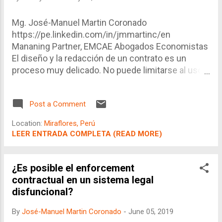
Mg. José-Manuel Martin Coronado
https://pe.linkedin.com/in/jmmartinc/en
Mananing Partner, EMCAE Abogados Economistas
El diseño y la redacción de un contrato es un
proceso muy delicado. No puede limitarse al uso
de plantillas genéricas, dado que las relaciones
jurídicas son muy diferentes en cada caso. Así
Post a Comment
mismo, los riesgos y la distribución de estos son
diferentes según la voluntad ó la posición de las
Location:
Miraflores, Perú
partes, y no sólo de la naturaleza del negocio.
LEER ENTRADA COMPLETA (READ MORE)
¿Es posible el enforcement
contractual en un sistema legal
disfuncional?
By
José-Manuel Martin Coronado
-
June 05, 2019