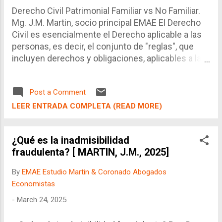
es la misma, el proveedor no domiciliado está
Derecho Civil Patrimonial Familiar vs No Familiar.
obteniendo un ingreso (renta) y la Norma
Mg. J.M. Martin, socio principal EMAE El Derecho
Tributaria permite que se haga esa retención y ...
Civil es esencialmente el Derecho aplicable a las
personas, es decir, el conjunto de "reglas", que
incluyen derechos y obligaciones, aplicables a las
relación entre aquellas. Sin embargo, existe una
situación crítica que permite diferenciar a los
Post a Comment
civilistas: Aquellos que se enfocan en las
relaciones de familia frente a quienes no.
LEER ENTRADA COMPLETA (READ MORE)
Claramente, el Código Civil, que es el corazón
regulatorio de esta especialidad, no hace una
¿Qué es la inadmisibilidad
división de este tipo, sino que dedica
fraudulenta? [ MARTIN, J.M., 2025]
específicamente dos libros específicos para ello
(Familia y Sucesorios) y un conjunto de artículos
By
EMAE Estudio Martin & Coronado Abogados
adicionales a lo largo de dicho cuerpo normativo.
Economistas
De ello, es que sale a la luz, el derecho de familia
-
March 24, 2025
como una sub-especialidad del Derecho Civil,
aunque complementado con diversas normas y