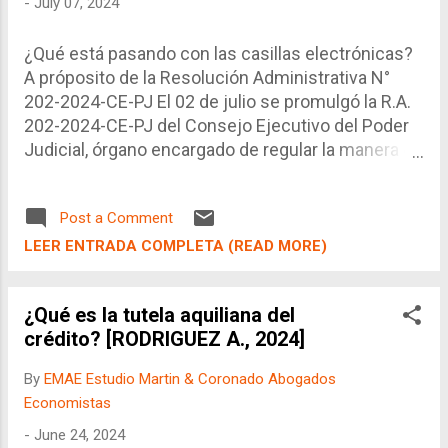
-
July 07, 2024
¿Qué está pasando con las casillas electrónicas?
A próposito de la Resolución Administrativa N°
202-2024-CE-PJ El 02 de julio se promulgó la R.A.
202-2024-CE-PJ del Consejo Ejecutivo del Poder
Judicial, órgano encargado de regular la manera en
que se llevan los procesos en el Perú, en este
caso particular, el uso de las casillas electrónicas.
Post a Comment
Tal como se sabe, las casillas electrónicas son
como correos electrónicos que utilizan los
LEER ENTRADA COMPLETA (READ MORE)
abogados como buzón (domicilio procesal
electrónico) para poder recibir las diversas
¿Qué es la tutela aquiliana del
notificaciones de sus procesos. Este sistema ha
crédito? [RODRIGUEZ A., 2024]
sustuido en gran medida a los domicilio procesal
físico, salvo para algunos actos específicos (Ej.
By
EMAE Estudio Martin & Coronado Abogados
Emplazamiento). Se trata de un sistema que ya
Economistas
tiene años en el sistema judicial y se ha mostrado
-
June 24, 2024
bastante útil para agilizar los procesos, en