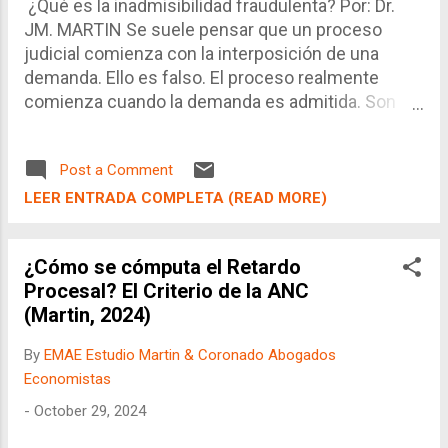
disposiciones fuera del Código Civil. Y en ese
¿Qué es la inadmisibilidad fraudulenta? Por: Dr.
sentido, es muy común escuchar que los
JM. MARTIN Se suele pensar que un proceso
"Familiaristas" se identifican como ...
judicial comienza con la interposición de una
demanda. Ello es falso. El proceso realmente
comienza cuando la demanda es admitida. Son
muchos los casos en los cuales se interpone una
demanda pero ésta no es admitida. Así, la
Post a Comment
inadmisibilidad es un estadío previo al inicio de un
proceso (admisión), al fin anticipado de éste
LEER ENTRADA COMPLETA (READ MORE)
(rechazo por no subsanar) ó al fin sustentado del
mismo (improcedencia).
¿Cómo se cómputa el Retardo
Procesal? El Criterio de la ANC
(Martin, 2024)
By
EMAE Estudio Martin & Coronado Abogados
Economistas
-
October 29, 2024