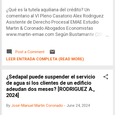
particular, las notificaciones.
¿Qué es la tutela aquiliana del crédito? Un
comentario al VI Pleno Casatorio Alex Rodriguez
Asistente de Derecho Procesal EMAE Estudio
Martin & Coronado Abogados Economistas
www.martin-emae.com Según Bustamante (2007)
, "la responsabilidad aquiliana no supone la
violación de un vínculo jurídico previo sino que el
Post a Comment
mismo hecho dañoso es el que hace nacer la
obligación de ex novo reparar los perjuicios
LEER ENTRADA COMPLETA (READ MORE)
causados", teniendo "lugar entre sujetos
jurídicamente extraños, que no están vinculados
¿Sedapal puede suspender el servicio
por ningún deber específico .
de agua si los clientes de un edificio
adeudan dos meses? [RODRIGUEZ A.,
2024]
By
José-Manuel Martin Coronado
-
June 24, 2024