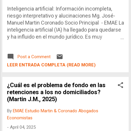
Inteligencia artificial: Información incompleta,
riesgo interpretativo y alucinaciones Mg. José-
Manuel Martin Coronado Socio Principal - EMAE La
inteligencia artificial (IA) ha llegado para quedarse
y ha influido en el mundo jurídico. Es muy
frecuente que las personas consulten primero a
una inteligencia artificial antes que a un abogado,
Post a Comment
incluso para la redacción de documentos legales.
Al respecto, la IA no se autolimita y produce lo que
LEER ENTRADA COMPLETA (READ MORE)
se le solicita. ¿Pero, lo hace bien? La respuesta es
no tanto como se espera. En efecto, con la
¿Cuál es el problema de fondo en las
finalidad de ahorrarse dinero y sin las habilidades
retenciones a los no domiciliados?
jurídicas necesarias para identificar su la
(Martin J.M., 2025)
respuesta o el documento son efectivamente
correctos, el resultado de la consulta al
By
EMAE Estudio Martin & Coronado Abogados
inteligencia artificial no tiene más de 95% ó 90% de
Economistas
probabilidad de éxito. Esto es particularmente
-
April 04, 2025
grave si a partir de esta finalidad comienzan a