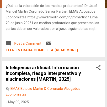
¿Qué es la valoración de los medios probatorios? Dr. José
Manuel Martin Coronado Senior Partner, EMAE Abogados
Economistas https://www.linkedin.com/in/jmmartinc/ Lima,
29 de junio 2025 Los medios probatorios que presentan las
partes deben ser valorados por el juez, siguiendo las reglas
del artículo 197° del Código Procesal Civil Peruano. Si bien la
valoración de éstos se realiza de manera conjunta, al
Post a Comment
momento de sustentarlo en la resolución sólo se hará
LEER ENTRADA COMPLETA (READ MORE)
mención a las esenciales y determinantes. ¿Pero quién
determina cuáles son esenciales o determinantes? En
principio la Ley, cuando ésta lo define así, pero en última
Inteligencia artificial: Información
instancia el Juez. Esto último genera algún tipo de
incompleta, riesgo interpretativo y
incertidumbre a priori a las partes de un proceso, ya que no
alucinaciones [MARTIN, 2025]
saben con anticipación si el juez realmente valorará una
prueba específica de la manera que ellos esperan. Por eso,
By
EMAE Estudio Martin & Coronado Abogados
si la Ley fuera más precisa, y dijera "Para probar este hecho,
Economistas
es necesario este medio probatorio", entonces este análisis
-
May 09, 2025
sería más obj...