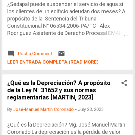
¿Sedapal puede suspender el servicio de agua si
los clientes de un edificio adeudan dos meses? A
propósito de la Sentencia del Tribunal
Constitucional N° 06534-2006-PA/TC Alex
Rodriguez Asistente de Derecho Procesal EMAE
Estudio Martin & Coronado Abogados
Economistas www.martin-emae.com El TC
Post a Comment
menciona que según la cláusula novena de
Sedapal del Contrato Privado de Servicio de
LEER ENTRADA COMPLETA (READ MORE)
Facturación Individualizada, la empresa está
facultada para resolver el contrato y para
¿Qué es la Depreciación? A propósito
suspender la facturación individualizada en el
de la Ley N° 31652 y sus normas
supuesto de que el 25% del total de clientes
reglamentarias [MARTIN, 2023]
incurra en mora. Sin embargo, el impedimento del
goce de agua potable representa una afectación
By
José-Manuel Martin Coronado
-
July 23, 2023
del derecho a la salud y del derecho a la dignidad
de la persona. Es por ello que esta cláusula
¿Qué es la Depreciación? Mg. José Manuel Martin
contractual vendría a ser contrarias a estos
Coronado La depreciación es la pérdida de valor
derechos fundamentales.