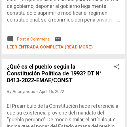
de gobierno, deponer al gobierno legalmente
constituido o suprimir o modificar el régimen
constitucional, será reprimido con pena privativa
de libertad no menor de diez ni mayor de veinte
años." Bajo esto, el Juzgado interpreta que si
Post a Comment
existe el delito de levantamiento en armas,
teniendo en cuenta que para su comisión deben
LEER ENTRADA COMPLETA (READ MORE)
darse los siguientes supuestos : I) Alterar el orden
constitucional II) Mediante el uso de armas.
¿Qué es el pueblo según la
Respecto al tema constitucional, surge la
Constitución Política de 1993? DT N°
pregunta ¿El presidente, en esas circunstancias
0413-2022-EMAE/CONST
estaba legitimado para iniciar la disolución del
Congreso? La respuesta se encuentra en la propia
By
Anonymous
-
April 16, 2022
Constitución, él no tenía la potestad de disolver el
congreso ya que según el art.134 transmite: “El
El Preámbulo de la Constitución hace referencia a
presidente de la República está facultado para
que su existencia proviene del mandato del
disolver el Congreso si éste ha censurado o
“pueblo peruano”. De modo similar, el artículo 45°
negado su confianza a dos Consejos de
indica que el poder del Estado emana del pueblo.