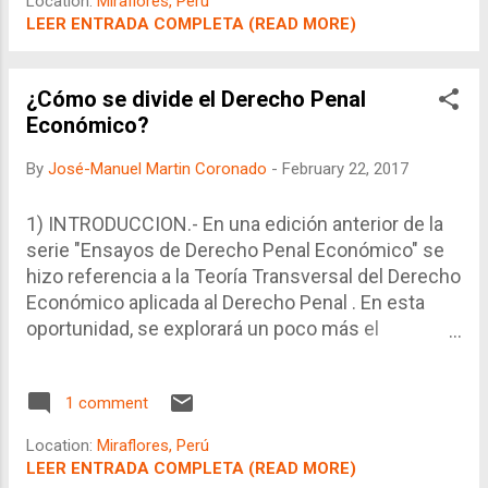
Location:
Miraflores, Perú
con dinero privado y 1-x% financiadas con dinero
LEER ENTRADA COMPLETA (READ MORE)
público. Hay algo más. En primer lugar, la
ideología. Mientras que el sector público no tiene
la finalidad de maximizar la utilidad financiera de la
¿Cómo se divide el Derecho Penal
operación, presente o intertemporalmente, el
Económico?
sector privado sí. Esto significa que cada Sol o
By
José-Manuel Martin Coronado
-
February 22, 2017
Dólar que aporte no sólo debe ser recuperado,
sino también debe dar un rendimiento mejor a las
otras alternativas con riesgo similar. Si bien es
1) INTRODUCCION.- En una edición anterior de la
cierto que muchos desean que la empresa privada
serie "Ensayos de Derecho Penal Económico" se
tenga una finalidad social o pública en ese
hizo referencia a la Teoría Transversal del Derecho
extremo, eso es...
Económico aplicada al Derecho Penal . En esta
oportunidad, se explorará un poco más el
contenido del Derecho Penal Económico. Tal
como se indicó en dicho artículo, los delitos
1 comment
económicos se dividen en: 1) Delitos
patrimoniales, 2) Delitos crediticios, 3) Delitos
Location:
Miraflores, Perú
tributarios 4) Delitos contra la libre competencia 5)
LEER ENTRADA COMPLETA (READ MORE)
Delitos contra los consumidores 6) Delitos