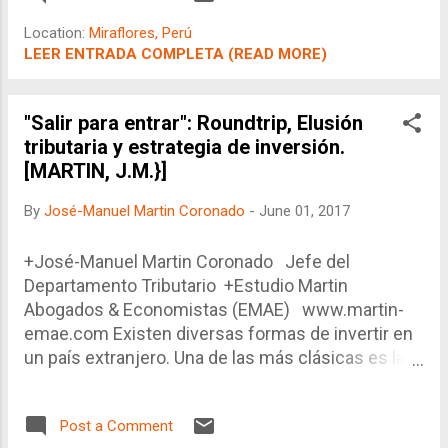
del SPOT. Empero, es una obligación
Location:
Miraflores, Perú
tributaria, sujeta a sanción, por lo que
LEER ENTRADA COMPLETA (READ MORE)
no hay mucho margen de maniobra,
aparentemente. Cabe recordar que el
sistema de detracciones tiene más
"Salir para entrar": Roundtrip, Elusión
de 10 años y, curiosamente, el
tributaria y estrategia de inversión.
promotor original puede decirse que
[MARTIN, J.M.}]
fue el Presidente actual, en ese
By
José-Manuel Martin Coronado
-
June 01, 2017
entonces Ministro de Economía y
Finanzas, en un contexto
+José-Manuel Martin Coronado Jefe del
recuperación económica con déficit
Departamento Tributario +Estudio Martin
fiscal, se optó por implementar este
Abogados & Economistas (EMAE) www.martin-
sistema, a la vez que se
emae.com Existen diversas formas de invertir en
incrementaba el IGV en un punto
un país extranjero. Una de las más clásicas es la
porcentual.
inversión extranjera directa (IED o FDI, en inglés)
cuya modalidad básica es la constitución de una
Post a Comment
empresa nueva en Perú con socios extranjeros y