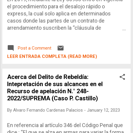
el procedimiento para el desalojo rápido o
express, la cual solo aplica en determinados
casos donde las partes de un contrato de
arrendamiento suscriben la “cláusula de
allanamiento” donde el arrendatario se
compromete a desocupar inmediatamente el
Post a Comment
predio cuando vence el contrato o por resolución
de arrendamiento por falta de pago, el fundamento
LEER ENTRADA COMPLETA (READ MORE)
principal de la ley es aliviar la carga procesal
debido a la cantidad de procesos de desalojos que
Acerca del Delito de Rebeldía:
normalmente son tratados por procesos
Intepretación de sus alcances en el
sumarísimos (aunque en teoría más rápidos,
Recurso de apelación N.° 248-
resultan ser lentos y agobiantes para que el
2022/SUPREMA (Caso P. Castillo)
propietario recupere el bien)
By
Alvaro Fernando Cardenas Palacios
-
January 12, 2023
En referencia al artículo 346 del Código Penal que
dice : “El que se alza en armas para variar la forma