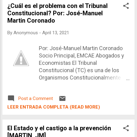
¿Cuál es el problema con el Tribunal
por cláusula resolutoria expresa. En particular, la
Constitucional? Por: José-Manuel
resolución por cláusula o condición resolutoria
Martin Coronado
expresa, debe ser correctamente aplicada. Para
ello, existen dos requisitos: que la prestación
By
Anonymous
-
April 13, 2021
susceptible de ser incumplida se encuentre
claramente especificada y que comunica a la otra
Por: José-Manuel Martin Coronado
parte que quiere valerse de la cláusula resolutoria
Socio Principal, EMCAE Abogados y
en cuestión.
Economistas El Tribunal
Constitucional (TC) es una de los
Organismos Constitucionalmente
Autónomos (OCAs) que tiene el Perú,
y se encarga, entre otras cosas, de
Post a Comment
decidir que es legal y que cosa no, a
partir de la compatibilidad de una
LEER ENTRADA COMPLETA (READ MORE)
norma con la Constitución. En este
sentido, el TC puede decidir que una
El Estado y el castigo a la prevención
norma emitida por el Congreso ó por
[MARTIN, JM]
el Ejecutivo es una norma adecuada