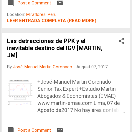
Post a Comment
of fiscal or tax policy. The first idea of taxation in
macroeconomics is the well known equation of
Location:
Miraflores, Perú
disposable income, like this: YD = Y – T = Y – Y.t =
LEER ENTRADA COMPLETA (READ MORE)
(1-t).Y. While this equation might seem correct, it
assumes that the GDP (Y) is equal to the taxable
base. The main issue here is that it isn’t. However,
Las detracciones de PPK y el
that equation might be useful to create the
inevitable destino del IGV [MARTIN,
indicator of effective tax burden, where “t”
JM]
becomes endogenous rather than +José-Manuel
By
José-Manuel Martin Coronado
-
August 07, 2017
Martin Coronado Lima, 30 de setiembre de 2017
Leer Más | Read More
+José-Manuel Martin Coronado
Senior Tax Expert +Estudio Martin
Abogados & Economistas (EMAE)
www.martin-emae.com Lima, 07 de
Agosto de2017 No hay área contable
que no haya visto sobrecargada su
labor debido a la implementación del
Post a Comment
sistema de detracciones, como parte