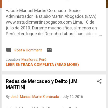
+José-Manuel Martin Coronado Socio-
Administrador +Estudio Martin Abogados (EMA)
www.estudiomartinabogados.com Lima, 10 de
julio de 2010. Durante mucho años, al menos en
Perú, el enfoque del Derecho Laboral han sido por
el lado del trabajador. Ello es inevitable pues a nivel
de pregrado, ese es el enfoque que le dan muchos
Post a Comment
profesores, partiendo de los derechos
fundamentales, entre ellos los relacionados con el
Location:
Miraflores, Perú
trabajo. Si bien el Derecho no deja ni dejará de
LEER ENTRADA COMPLETA (READ MORE)
tener un profundo elemento humanista, ello no
quiere decir que deba limitarse a éste. Hace ya
mucho años existe un Derecho Empresarial que
Redes de Mercadeo y Delito [JM.
busca defender a las empresas de los demás
MARTIN]
stakeholders que le rodean. Este enfoque es
By
José-Manuel Martin Coronado
-
July 10, 2016
menos humanista, a pesar que siempre detrás o al
medio de una empresa existen personas