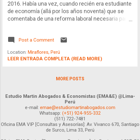
2016. Había una vez, cuando recién era estudiante
de economía (allá por los años noventa) que se
comentaba de una reforma laboral necesaria para
impulsar el empleo, combatir la informalidad
laboral y crear un entorno laboral más favorable
Post a Comment
para el crecimiento económico. Han pasado casi
veinte años y aún el tema sigue sin resolverse,
Location:
Miraflores, Perú
aunque algunos pasos interesantes se han
LEER ENTRADA COMPLETA (READ MORE)
realizado, algunos mejores que otros, y algunos
aparentemente buenos pero que, por presiones
político-sociales, los policy makers tuvieron que
MORE POSTS
dar marcha atrás.
Estudio Martin Abogados & Economistas (EMA&E) @Lima-
Perú
e-mail:
emae@estudiomartinabogados.com
Whatsapp:
(+51) 924-955-332
(511) 722-7481
Oficina EMA VIP [Consultas y Asesorías]:
Av. Vivanco 670, Santiago
de Surco, Lima 33, Perú