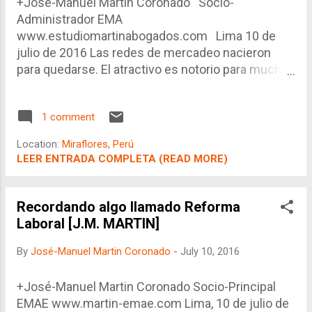
naturales.
+José-Manuel Martin Coronado Socio-
Administrador EMA
www.estudiomartinabogados.com Lima 10 de
julio de 2016 Las redes de mercadeo nacieron
para quedarse. El atractivo es notorio para muchas
personas cansadas de los esquemas
tradicionales de obtención de ingresos
1 comment
(autoempresa, trabajador dependiente, trabajador
independiente ó inversionista). Considerando que
Location:
Miraflores, Perú
toda actividad humana puede eventualmente
LEER ENTRADA COMPLETA (READ MORE)
adquirir rasgos de ilicitud, ¿qué debe hacer el
derecho penal económico en estos casos?
Recordando algo llamado Reforma
Laboral [J.M. MARTIN]
By
José-Manuel Martin Coronado
-
July 10, 2016
+José-Manuel Martin Coronado Socio-Principal
EMAE www.martin-emae.com Lima, 10 de julio de