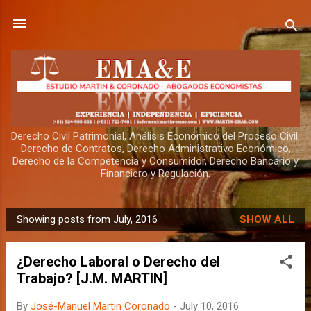
Skip to main content
Derecho Civil Patrimonial, Análisis Económico del Proceso Civil,
Derecho de Contratos, Derecho Administrativo Económico,
Derecho de la Competencia y Consumidor, Derecho Bancario y
Financiero y Regulación.
Showing posts from July, 2016
SHOW ALL
P
o
¿Derecho Laboral o Derecho del
s
Trabajo? [J.M. MARTIN]
t
s
By
José-Manuel Martin Coronado
-
July 10, 2016