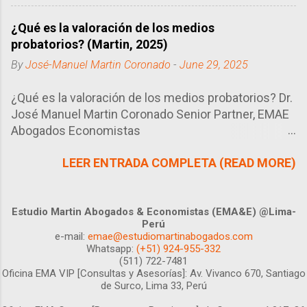
mientras que si estás por el lado del
¿Qué es la valoración de los medios
trabajador pensarás que es demasiado
probatorios? (Martin, 2025)
flexible. Y si estás en el Estado, pues tu
conclusión será la más conveniente en
By
José-Manuel Martin Coronado
-
June 29, 2025
el tiempo y espacio en el que te
encuentres.
¿Qué es la valoración de los medios probatorios? Dr.
José Manuel Martin Coronado Senior Partner, EMAE
Abogados Economistas
https://www.linkedin.com/in/jmmartinc/ Lima, 29 de
LEER ENTRADA COMPLETA (READ MORE)
junio 2025 Los medios probatorios que presentan
las partes deben ser valorados por el juez, siguiendo
las reglas del artículo 197° del Código Procesal Civil
Peruano. Si bien la valoración de éstos se realiza de
Estudio Martin Abogados & Economistas (EMA&E) @Lima-
Perú
manera conjunta, al momento de sustentarlo en la
e-mail:
emae@estudiomartinabogados.com
resolución sólo se hará mención a las esenciales y
Whatsapp:
(+51) 924-955-332
determinantes. ¿Pero quién determina cuáles son
(511) 722-7481
Oficina EMA VIP [Consultas y Asesorías]:
Av. Vivanco 670, Santiago
esenciales o determinantes? En principio la Ley,
de Surco, Lima 33, Perú
cuando ésta lo define así, pero en última instancia el