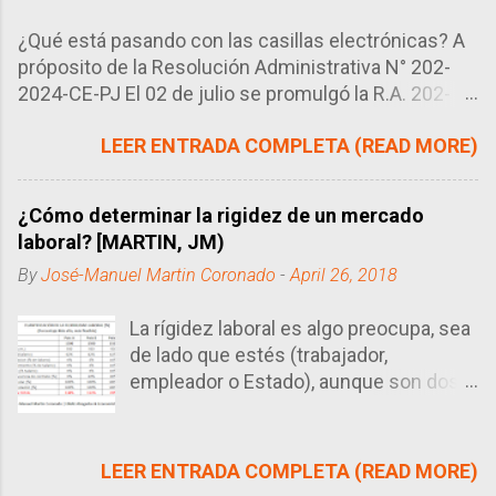
¿Qué está pasando con las casillas electrónicas? A
próposito de la Resolución Administrativa N° 202-
2024-CE-PJ El 02 de julio se promulgó la R.A. 202-
2024-CE-PJ del Consejo Ejecutivo del Poder
LEER ENTRADA COMPLETA (READ MORE)
Judicial, órgano encargado de regular la manera en
que se llevan los procesos en el Perú, en este caso
particular, el uso de las casillas electrónicas. Tal
¿Cómo determinar la rigidez de un mercado
como se sabe, las casillas electrónicas son como
laboral? [MARTIN, JM)
correos electrónicos que utilizan los abogados
By
José-Manuel Martin Coronado
-
April 26, 2018
como buzón (domicilio procesal electrónico) para
poder recibir las diversas notificaciones de sus
La rígidez laboral es algo preocupa, sea
procesos. Este sistema ha sustuido en gran medida
de lado que estés (trabajador,
a los domicilio procesal físico, salvo para algunos
empleador o Estado), aunque son dos
actos específicos (Ej. Emplazamiento). Se trata de
caras de la misma moneda (flexible vs
un sistema que ya tiene años en el sistema judicial y
rígido). No es ciencia exacta afirmar
se ha mostrado bastante útil para agilizar los
que si estás del lado del empleador
procesos, en particular, las notificaciones.
LEER ENTRADA COMPLETA (READ MORE)
considerarás que es demasiado rígido