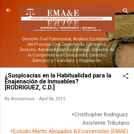
Skip to main content
Derecho Civil Patrimonial, Análisis Económico
del Proceso Civil, Derecho de Contratos,
Derecho Administrativo Económico, Derecho de
la Competencia y Consumidor, Derecho
Bancario y Financiero y Regulación.
¿Suspicacias en la Habitualidad para la
Enajenación de Inmuebles?
[RODRIGUEZ, C.D.]
By
Anonymous
-
April 06, 2015
+Cristhopher Rodriguez
Asistente Tributario
+Estudio Martin Abogados & Economistas (EMAE)