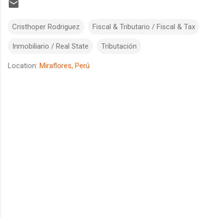
Cristhoper Rodriguez
Fiscal & Tributario / Fiscal & Tax
Inmobiliario / Real State
Tributación
Location:
Miraflores, Perú
C
o
m
m
e
n
t
s