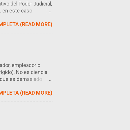
ivo del Poder Judicial,
, en este caso
lectrónicas son como
MPLETA (READ MORE)
 electrónico) para
tuido en gran medida a
miento). Se trata de un
ara agilizar los
jador, empleador o
ígido). No es ciencia
s que es demasiado
s que es demasiado
MPLETA (READ MORE)
 conveniente en el