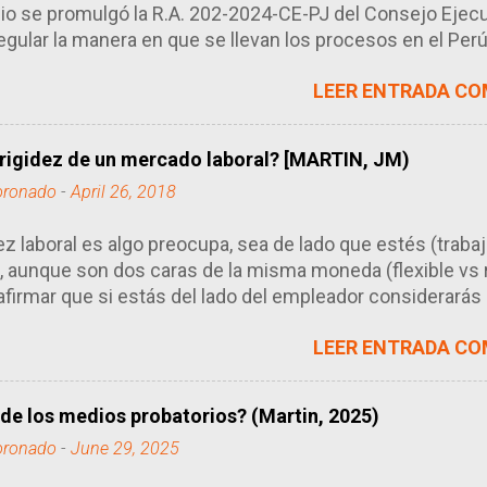
lio se promulgó la R.A. 202-2024-CE-PJ del Consejo Ejecut
gular la manera en que se llevan los procesos en el Perú
as casillas electrónicas. Tal como se sabe, las casillas e
LEER ENTRADA CO
ue utilizan los abogados como buzón (domicilio procesal
rsas notificaciones de sus procesos. Este sistema ha sus
físico, salvo para algunos actos específicos (Ej. Emplaza
rigidez de un mercado laboral? [MARTIN, JM)
os en el sistema judicial y se ha mostrado bastante útil p
oronado
-
April 26, 2018
 las notificaciones.
dez laboral es algo preocupa, sea de lado que estés (traba
, aunque son dos caras de la misma moneda (flexible vs r
afirmar que si estás del lado del empleador considerará
mientras que si estás por el lado del trabajador pensará
LEER ENTRADA CO
e. Y si estás en el Estado, pues tu conclusión será la más
y espacio en el que te encuentres.
 de los medios probatorios? (Martin, 2025)
oronado
-
June 29, 2025