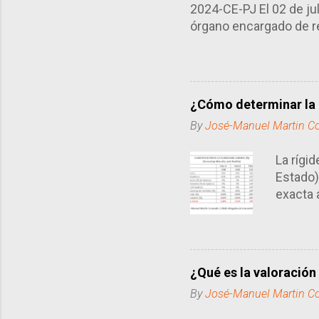
2024-CE-PJ El 02 de ju
órgano encargado de re
particular, el uso de l
correos electrónicos q
poder recibir las dive
los domicilio procesal 
¿Cómo determinar la 
sistema que ya tiene añ
By
José-Manuel Martin C
procesos, en particular,
La rígi
Estado)
exacta 
rígido 
flexibl
tiempo 
¿Qué es la valoración
By
José-Manuel Martin C