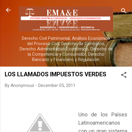
Skip to main content
Derecho Civil Patrimonial, Análisis Económico
del Proceso Civil, Derecho de Contratos,
Derecho Administrativo Económico, Derecho de
la Competencia y Consumidor, Derecho
Bancario y Financiero y Regulación.
LOS LLAMADOS IMPUESTOS VERDES
By
Anonymous
-
December 05, 2011
Uno de los Países
Latinoamericanos
con un gran sistema