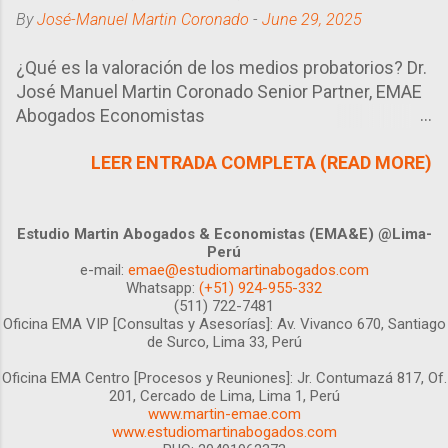
conclusión será la más conveniente en
By
José-Manuel Martin Coronado
-
June 29, 2025
el tiempo y espacio en el que te
encuentres.
¿Qué es la valoración de los medios probatorios? Dr.
José Manuel Martin Coronado Senior Partner, EMAE
Abogados Economistas
https://www.linkedin.com/in/jmmartinc/ Lima, 29 de
LEER ENTRADA COMPLETA (READ MORE)
junio 2025 Los medios probatorios que presentan
las partes deben ser valorados por el juez, siguiendo
las reglas del artículo 197° del Código Procesal Civil
Peruano. Si bien la valoración de éstos se realiza de
Estudio Martin Abogados & Economistas (EMA&E) @Lima-
Perú
manera conjunta, al momento de sustentarlo en la
e-mail:
emae@estudiomartinabogados.com
resolución sólo se hará mención a las esenciales y
Whatsapp:
(+51) 924-955-332
determinantes. ¿Pero quién determina cuáles son
(511) 722-7481
Oficina EMA VIP [Consultas y Asesorías]:
Av. Vivanco 670, Santiago
esenciales o determinantes? En principio la Ley,
de Surco, Lima 33, Perú
cuando ésta lo define así, pero en última instancia el
Oficina EMA Centro [Procesos y Reuniones]:
Juez. Esto último genera algún tipo de
Jr. Contumazá 817, Of.
201, Cercado de Lima, Lima 1, Perú
incertidumbre a priori a las partes de un proceso, ya
www.martin-emae.com
que no saben con anticipación si el juez realmente
www.estudiomartinabogados.com