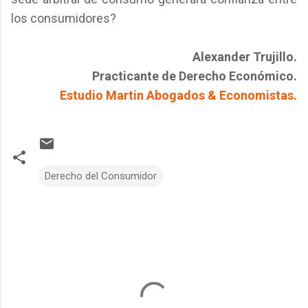
los consumidores?
Alexander Trujillo.
Practicante de Derecho Económico.
Estudio Martin Abogados & Economistas.
Derecho del Consumidor
C
o
m
m
e
n