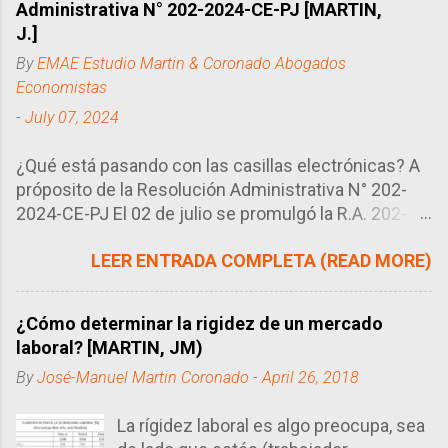
Administrativa N° 202-2024-CE-PJ [MARTIN,
J.]
By
EMAE Estudio Martin & Coronado Abogados
Economistas
-
July 07, 2024
¿Qué está pasando con las casillas electrónicas? A
próposito de la Resolución Administrativa N° 202-
2024-CE-PJ El 02 de julio se promulgó la R.A. 202-
2024-CE-PJ del Consejo Ejecutivo del Poder
LEER ENTRADA COMPLETA (READ MORE)
Judicial, órgano encargado de regular la manera en
que se llevan los procesos en el Perú, en este caso
particular, el uso de las casillas electrónicas. Tal
¿Cómo determinar la rigidez de un mercado
como se sabe, las casillas electrónicas son como
laboral? [MARTIN, JM)
correos electrónicos que utilizan los abogados
By
José-Manuel Martin Coronado
-
April 26, 2018
como buzón (domicilio procesal electrónico) para
poder recibir las diversas notificaciones de sus
La rígidez laboral es algo preocupa, sea
procesos. Este sistema ha sustuido en gran medida