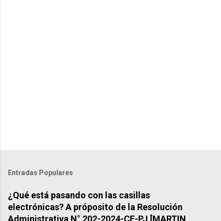
t
s
Entradas Populares
¿Qué está pasando con las casillas
electrónicas? A próposito de la Resolución
Administrativa N° 202-2024-CE-PJ [MARTIN,