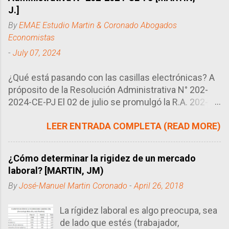
J.]
By
EMAE Estudio Martin & Coronado Abogados
Economistas
-
July 07, 2024
¿Qué está pasando con las casillas electrónicas? A
próposito de la Resolución Administrativa N° 202-
2024-CE-PJ El 02 de julio se promulgó la R.A. 202-
2024-CE-PJ del Consejo Ejecutivo del Poder
LEER ENTRADA COMPLETA (READ MORE)
Judicial, órgano encargado de regular la manera en
que se llevan los procesos en el Perú, en este caso
particular, el uso de las casillas electrónicas. Tal
¿Cómo determinar la rigidez de un mercado
como se sabe, las casillas electrónicas son como
laboral? [MARTIN, JM)
correos electrónicos que utilizan los abogados
By
José-Manuel Martin Coronado
-
April 26, 2018
como buzón (domicilio procesal electrónico) para
poder recibir las diversas notificaciones de sus
La rígidez laboral es algo preocupa, sea
procesos. Este sistema ha sustuido en gran medida
de lado que estés (trabajador,
a los domicilio procesal físico, salvo para algunos