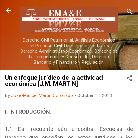
Skip to main content
Derecho Civil Patrimonial, Análisis Económico
del Proceso Civil, Derecho de Contratos,
Derecho Administrativo Económico, Derecho de
la Competencia y Consumidor, Derecho
Bancario y Financiero y Regulación.
Un enfoque jurídico de la actividad
económica [J.M. MARTIN]
By
José-Manuel Martin Coronado
-
October 14, 2013
I. INTRODUCCIÓN.-
1.1. Es frecuente aún encontrar Escuelas de
Derecho que enseñan los actos jurídicos y los