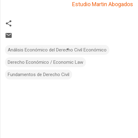
Estudio Martin Abogados
Análisis Económico del Derecho Civil Económico
Derecho Económico / Economic Law
Fundamentos de Derecho Civil
C
o
m
m
e
n