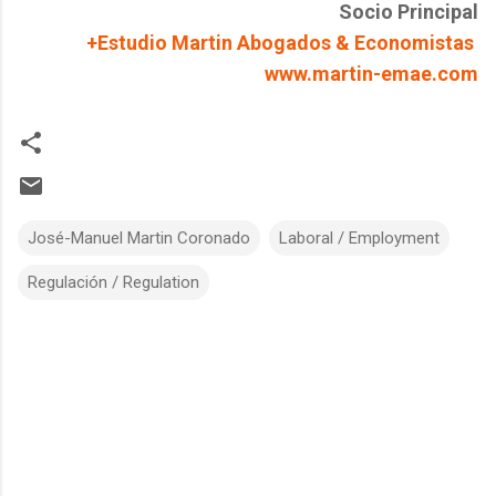
Socio Principal
+Estudio Martin Abogados & Economistas
www.martin-emae.com
José-Manuel Martin Coronado
Laboral / Employment
Regulación / Regulation
C
o
m
m
e
n