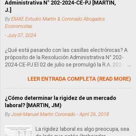
Administrativa N° 202-2024-CE-PJ [MARTIN,
J.]
By
EMAE Estudio Martin & Coronado Abogados
Economistas
-
July 07, 2024
¿Qué está pasando con las casillas electrónicas? A
próposito de la Resolución Administrativa N° 202-
2024-CE-PJ El 02 de julio se promulgó la R.A. 202-
2024-CE-PJ del Consejo Ejecutivo del Poder
LEER ENTRADA COMPLETA (READ MORE)
Judicial, órgano encargado de regular la manera en
que se llevan los procesos en el Perú, en este caso
particular, el uso de las casillas electrónicas. Tal
¿Cómo determinar la rigidez de un mercado
como se sabe, las casillas electrónicas son como
laboral? [MARTIN, JM)
correos electrónicos que utilizan los abogados
By
José-Manuel Martin Coronado
-
April 26, 2018
como buzón (domicilio procesal electrónico) para
poder recibir las diversas notificaciones de sus
La rígidez laboral es algo preocupa, sea
procesos. Este sistema ha sustuido en gran medida