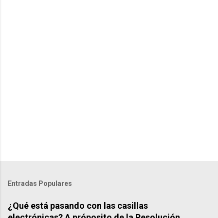
n
t
s
Entradas Populares
¿Qué está pasando con las casillas
electrónicas? A próposito de la Resolución