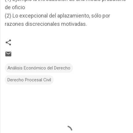
de oficio
(2) Lo excepcional del aplazamiento, sólo por
razones discrecionales motivadas.
Análisis Económico del Derecho
Derecho Procesal Civil
C
o
m
m
e