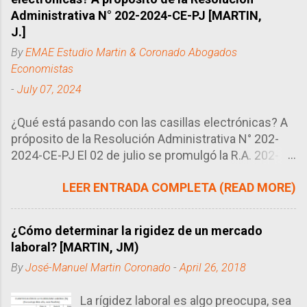
Administrativa N° 202-2024-CE-PJ [MARTIN,
J.]
By
EMAE Estudio Martin & Coronado Abogados
Economistas
-
July 07, 2024
¿Qué está pasando con las casillas electrónicas? A
próposito de la Resolución Administrativa N° 202-
2024-CE-PJ El 02 de julio se promulgó la R.A. 202-
2024-CE-PJ del Consejo Ejecutivo del Poder
LEER ENTRADA COMPLETA (READ MORE)
Judicial, órgano encargado de regular la manera en
que se llevan los procesos en el Perú, en este caso
particular, el uso de las casillas electrónicas. Tal
¿Cómo determinar la rigidez de un mercado
como se sabe, las casillas electrónicas son como
laboral? [MARTIN, JM)
correos electrónicos que utilizan los abogados
By
José-Manuel Martin Coronado
-
April 26, 2018
como buzón (domicilio procesal electrónico) para
poder recibir las diversas notificaciones de sus
La rígidez laboral es algo preocupa, sea
procesos. Este sistema ha sustuido en gran medida