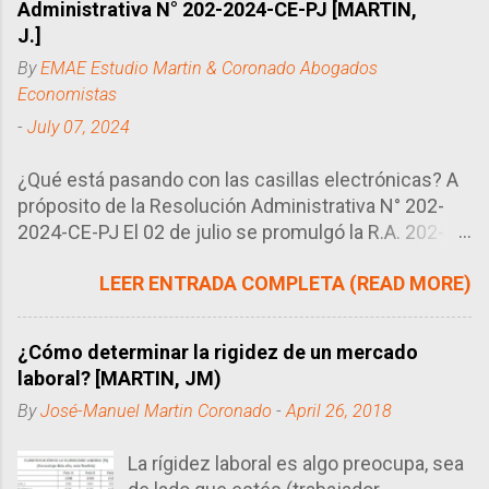
Administrativa N° 202-2024-CE-PJ [MARTIN,
J.]
By
EMAE Estudio Martin & Coronado Abogados
Economistas
-
July 07, 2024
¿Qué está pasando con las casillas electrónicas? A
próposito de la Resolución Administrativa N° 202-
2024-CE-PJ El 02 de julio se promulgó la R.A. 202-
2024-CE-PJ del Consejo Ejecutivo del Poder
LEER ENTRADA COMPLETA (READ MORE)
Judicial, órgano encargado de regular la manera en
que se llevan los procesos en el Perú, en este caso
particular, el uso de las casillas electrónicas. Tal
¿Cómo determinar la rigidez de un mercado
como se sabe, las casillas electrónicas son como
laboral? [MARTIN, JM)
correos electrónicos que utilizan los abogados
By
José-Manuel Martin Coronado
-
April 26, 2018
como buzón (domicilio procesal electrónico) para
poder recibir las diversas notificaciones de sus
La rígidez laboral es algo preocupa, sea
procesos. Este sistema ha sustuido en gran medida