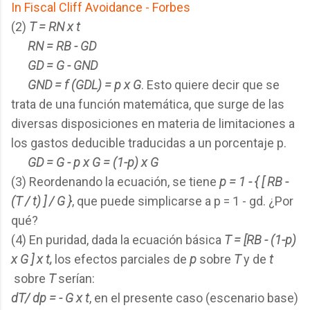
In Fiscal Cliff Avoidance - Forbes
(2)
T = RN x t
RN = RB - GD
GD = G - GND
GND = f (GDL) = p x G
. Esto quiere decir que se
trata de una función matemática, que surge de las
diversas disposiciones en materia de limitaciones a
los gastos deducible traducidas a un porcentaje p.
GD = G - p x G = (1-p) x G
(3) Reordenando la ecuación, se tiene
p = 1 - { [ RB -
(T / t) ] / G }
, que puede simplicarse a p = 1 - gd. ¿Por
qué?
(4) En puridad, dada la ecuación básica
T = [RB - (1-p)
x G ] x t,
los efectos parciales de
p
sobre
T
y de
t
sobre
T
serían:
dT
/
dp = - G x t
, en el presente caso (escenario base)