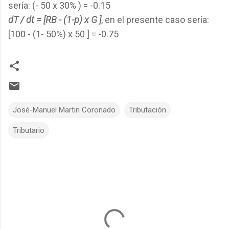
sería: (- 50 x 30% ) = -0.15
dT
/
dt = [RB - (1-p) x G ]
, en el presente caso sería:
[100 - (1- 50%) x 50 ] = -0.75
José-Manuel Martin Coronado
Tributación
Tributario
C
o
m
m
e
n