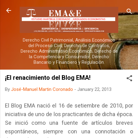
Skip to main content
Derecho Civil Patrimonial, Análisis Económico
del Proceso Civil, Derecho de Contratos,
Derecho Administrativo Económico, Derecho de
la Competencia y Consumidor, Derecho
Bancario y Financiero y Regulación.
¡El renacimiento del Blog EMA!
By
José-Manuel Martin Coronado
-
January 22, 2013
El Blog EMA nació el 16 de setiembre de 2010, por
iniciativa de uno de los practicantes de dicha época.
Se inició como una fuente de artículos breves
espontáneos, siempre con una connotación o