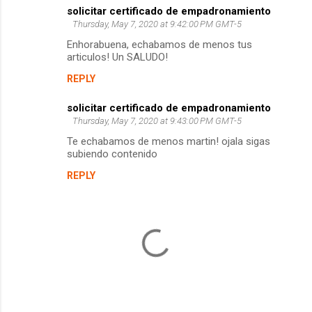
solicitar certificado de empadronamiento
C
Thursday, May 7, 2020 at 9:42:00 PM GMT-5
o
Enhorabuena, echabamos de menos tus
m
articulos! Un SALUDO!
m
REPLY
e
solicitar certificado de empadronamiento
n
Thursday, May 7, 2020 at 9:43:00 PM GMT-5
t
Te echabamos de menos martin! ojala sigas
subiendo contenido
s
REPLY