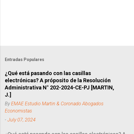
P
o
s
t
Entradas Populares
a
C
¿Qué está pasando con las casillas
o
electrónicas? A próposito de la Resolución
m
m
Administrativa N° 202-2024-CE-PJ [MARTIN,
e
J.]
n
t
By
EMAE Estudio Martin & Coronado Abogados
Economistas
-
July 07, 2024