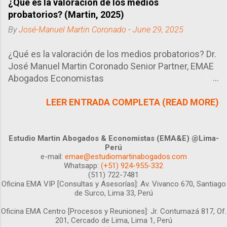
¿Qué es la valoración de los medios
trabajador pensarás que es demasiado
probatorios? (Martin, 2025)
flexible. Y si estás en el Estado, pues tu
conclusión será la más conveniente en
By
José-Manuel Martin Coronado
-
June 29, 2025
el tiempo y espacio en el que te
encuentres.
¿Qué es la valoración de los medios probatorios? Dr.
José Manuel Martin Coronado Senior Partner, EMAE
Abogados Economistas
https://www.linkedin.com/in/jmmartinc/ Lima, 29 de
LEER ENTRADA COMPLETA (READ MORE)
junio 2025 Los medios probatorios que presentan
las partes deben ser valorados por el juez, siguiendo
las reglas del artículo 197° del Código Procesal Civil
Peruano. Si bien la valoración de éstos se realiza de
Estudio Martin Abogados & Economistas (EMA&E) @Lima-
Perú
manera conjunta, al momento de sustentarlo en la
e-mail:
emae@estudiomartinabogados.com
resolución sólo se hará mención a las esenciales y
Whatsapp:
(+51) 924-955-332
determinantes. ¿Pero quién determina cuáles son
(511) 722-7481
Oficina EMA VIP [Consultas y Asesorías]:
Av. Vivanco 670, Santiago
esenciales o determinantes? En principio la Ley,
de Surco, Lima 33, Perú
cuando ésta lo define así, pero en última instancia el
Oficina EMA Centro [Procesos y Reuniones]:
Juez. Esto último genera algún tipo de
Jr. Contumazá 817, Of.
201, Cercado de Lima, Lima 1, Perú
incertidumbre a priori a las partes de un proceso, ya