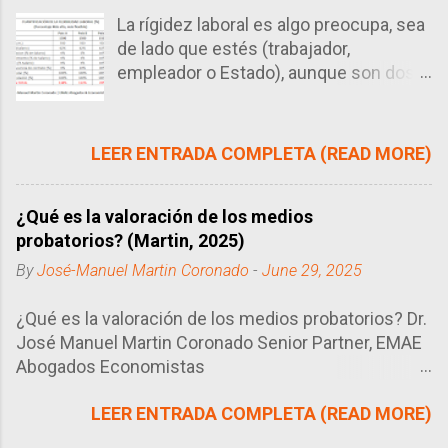
poder recibir las diversas notificaciones de sus
La rígidez laboral es algo preocupa, sea
procesos. Este sistema ha sustuido en gran medida
de lado que estés (trabajador,
a los domicilio procesal físico, salvo para algunos
empleador o Estado), aunque son dos
actos específicos (Ej. Emplazamiento). Se trata de
caras de la misma moneda (flexible vs
un sistema que ya tiene años en el sistema judicial y
rígido). No es ciencia exacta afirmar
se ha mostrado bastante útil para agilizar los
que si estás del lado del empleador
procesos, en particular, las notificaciones.
LEER ENTRADA COMPLETA (READ MORE)
considerarás que es demasiado rígido
mientras que si estás por el lado del
¿Qué es la valoración de los medios
trabajador pensarás que es demasiado
probatorios? (Martin, 2025)
flexible. Y si estás en el Estado, pues tu
conclusión será la más conveniente en
By
José-Manuel Martin Coronado
-
June 29, 2025
el tiempo y espacio en el que te
encuentres.
¿Qué es la valoración de los medios probatorios? Dr.
José Manuel Martin Coronado Senior Partner, EMAE
Abogados Economistas
https://www.linkedin.com/in/jmmartinc/ Lima, 29 de
LEER ENTRADA COMPLETA (READ MORE)
junio 2025 Los medios probatorios que presentan
las partes deben ser valorados por el juez, siguiendo