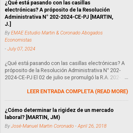
¿Qué está pasando con las casillas
electrónicas? A próposito de la Resolución
Administrativa N° 202-2024-CE-PJ [MARTIN,
J.]
By
EMAE Estudio Martin & Coronado Abogados
Economistas
-
July 07, 2024
¿Qué está pasando con las casillas electrónicas? A
próposito de la Resolución Administrativa N° 202-
2024-CE-PJ El 02 de julio se promulgó la R.A. 202-
2024-CE-PJ del Consejo Ejecutivo del Poder
LEER ENTRADA COMPLETA (READ MORE)
Judicial, órgano encargado de regular la manera en
que se llevan los procesos en el Perú, en este caso
particular, el uso de las casillas electrónicas. Tal
¿Cómo determinar la rigidez de un mercado
como se sabe, las casillas electrónicas son como
laboral? [MARTIN, JM)
correos electrónicos que utilizan los abogados
By
José-Manuel Martin Coronado
-
April 26, 2018
como buzón (domicilio procesal electrónico) para