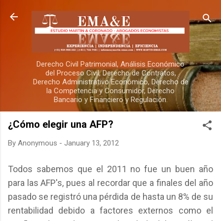
Skip to main content
Derecho Civil Patrimonial, Análisis Económico
del Proceso Civil, Derecho de Contratos,
Derecho Administrativo Económico, Derecho de
la Competencia y Consumidor, Derecho
Bancario y Financiero y Regulación.
¿Cómo elegir una AFP?
By
Anonymous
-
January 13, 2012
Todos sabemos que el 2011 no fue un buen año
para las AFP's, pues al recordar que a finales del año
pasado se registró una pérdida de hasta un 8% de su
rentabilidad debido a factores externos como el