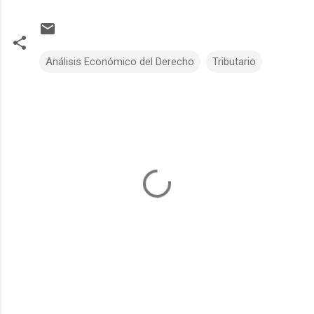
Análisis Económico del Derecho
Tributario
C
o
m
m
e
n
t
s