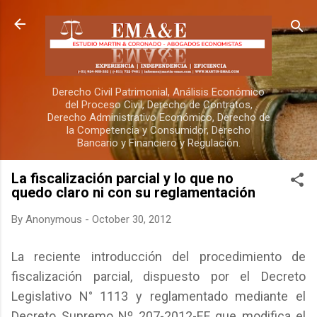
Skip to main content
Derecho Civil Patrimonial, Análisis Económico
del Proceso Civil, Derecho de Contratos,
Derecho Administrativo Económico, Derecho de
la Competencia y Consumidor, Derecho
Bancario y Financiero y Regulación.
La fiscalización parcial y lo que no
quedo claro ni con su reglamentación
By
Anonymous
-
October 30, 2012
La reciente introducción del procedimiento de
fiscalización parcial, dispuesto por el Decreto
Legislativo N° 1113 y reglamentado mediante el
Decreto Supremo Nº 207-2012-EF que modifica el