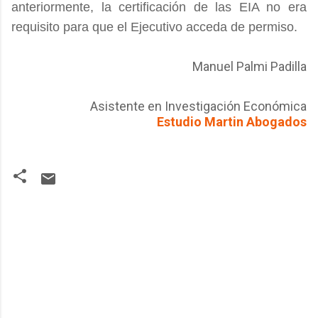
anteriormente, la certificación de las EIA no era
requisito para que el Ejecutivo acceda de permiso.
Manuel Palmi Padilla
Asistente en Investigación Económica
Estudio Martin Abogados
C
o
m
m
e
n